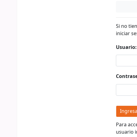
Si no tie
iniciar se
Usuario:
Contras
Para acc
usuario i