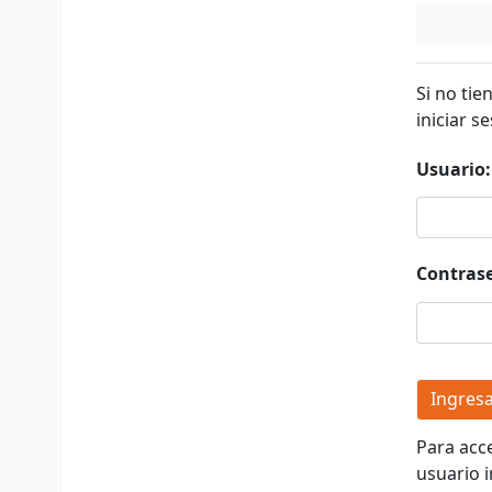
Si no tie
iniciar se
Usuario:
Contras
Para acc
usuario i