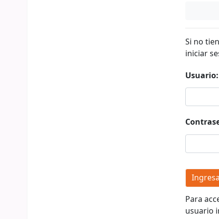
Si no tie
iniciar se
Usuario:
Contras
Para acc
usuario i