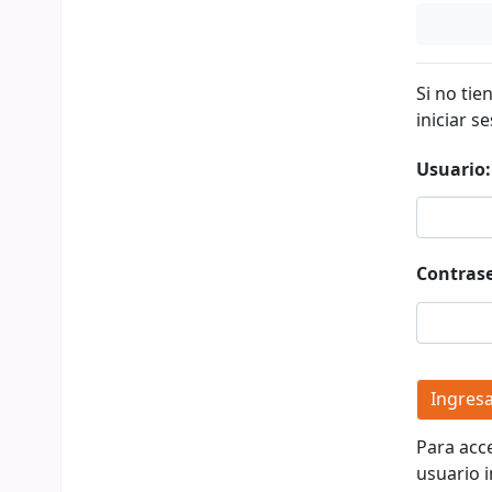
Si no tie
iniciar se
Usuario:
Contras
Para acc
usuario i