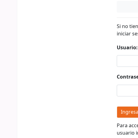
Si no tie
iniciar se
Usuario:
Contras
Para acc
usuario i