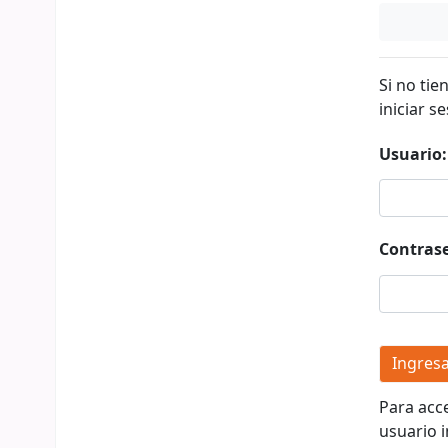
Si no tie
iniciar se
Usuario:
Contras
Para acc
usuario i