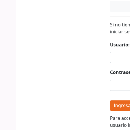
Si no tie
iniciar se
Usuario:
Contras
Para acc
usuario i