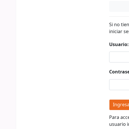
Si no tie
iniciar se
Usuario:
Contras
Para acc
usuario i