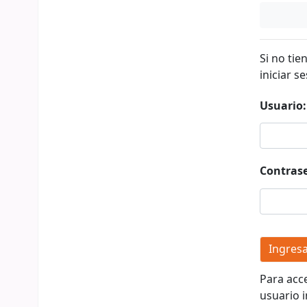
Si no tie
iniciar se
Usuario:
Contras
Para acc
usuario i