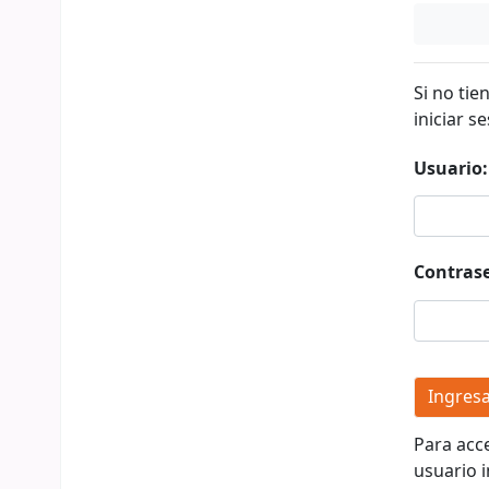
Si no tie
iniciar se
Usuario:
Contras
Para acc
usuario i