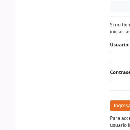
Si no tie
iniciar se
Usuario:
Contras
Para acc
usuario i