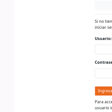
Si no tie
iniciar se
Usuario:
Contras
Para acc
usuario i