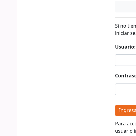
Si no tie
iniciar se
Usuario:
Contras
Para acc
usuario i