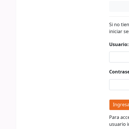
Si no tie
iniciar se
Usuario:
Contras
Para acc
usuario i