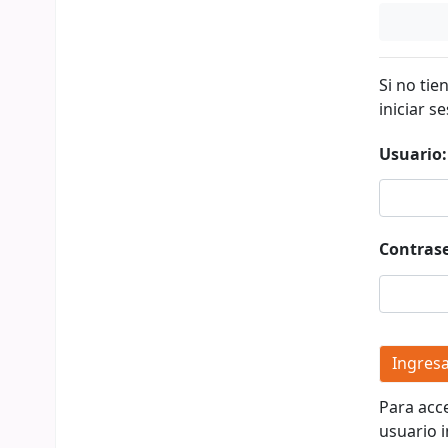
Si no tie
iniciar se
Usuario:
Contras
Para acc
usuario i