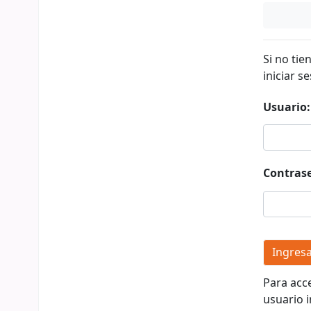
Si no tie
iniciar se
Usuario:
Contras
Para acc
usuario i