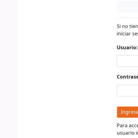
Si no tie
iniciar se
Usuario:
Contras
Para acc
usuario i